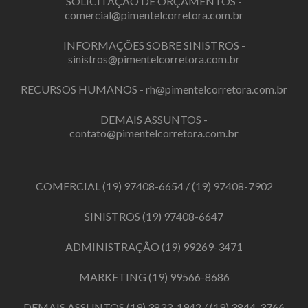
SOLICITAÇÃO DE ORÇAMENTOS -
comercial@pimentelcorretora.com.br
INFORMAÇÕES SOBRE SINISTROS -
sinistros@pimentelcorretora.com.br
RECURSOS HUMANOS -
rh@pimentelcorretora.com.br
DEMAIS ASSUNTOS -
contato@pimentelcorretora.com.br
COMERCIAL
(19) 97408-6654
/
(19) 97408-7902
SINISTROS
(19) 97408-6647
ADMINISTRAÇÃO
(19) 99269-3471
MARKETING
(19) 99566-8686
DEMAIS ASSUNTOS
(19) 3833-1942
/
(19) 3844-3766