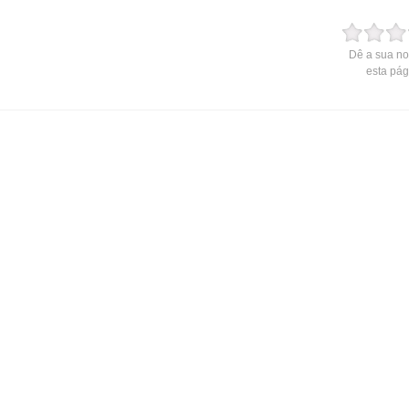
Dê a sua no
esta pág