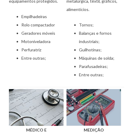
equipamentos protegidos.
metalúrgica, têxtil, gráficos,
alimentícios.
Empilhadeiras
Rolo compactador
Tornos;
Geradores móveis
Balanças e fornos
Motoniveladora
industriais;
Perfuratriz
Guilhotinas;
Entre outras;
Máquinas de solda;
Parafusadeiras;
Entre outras;
MÉDICO E
MEDIÇÃO