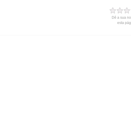
Dê a sua no
esta pág