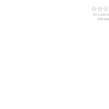
Dê a sua no
esta pág