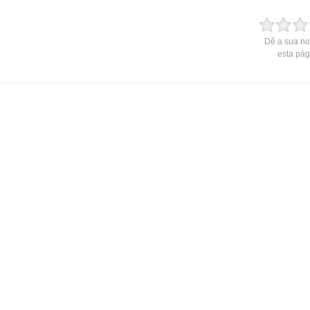
Dê a sua no
esta pág