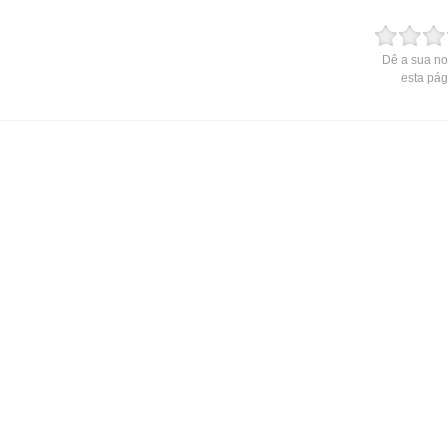
Dê a sua no
esta pág