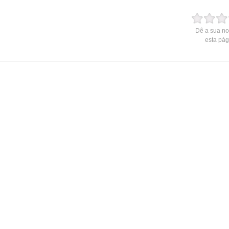
Dê a sua no
esta pág