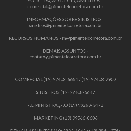
SOLICITAÇÃO DE ORÇAMENTOS -
comercial@pimentelcorretora.com.br
INFORMAÇÕES SOBRE SINISTROS -
sinistros@pimentelcorretora.com.br
RECURSOS HUMANOS -
rh@pimentelcorretora.com.br
DEMAIS ASSUNTOS -
contato@pimentelcorretora.com.br
COMERCIAL
(19) 97408-6654
/
(19) 97408-7902
SINISTROS
(19) 97408-6647
ADMINISTRAÇÃO
(19) 99269-3471
MARKETING
(19) 99566-8686
DEMAIS ASSUNTOS
(19) 3833-1942
/
(19) 3844-3766