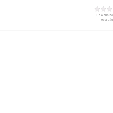
Dê a sua no
esta pág